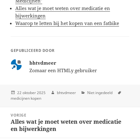
Medicijnen"
Alles wat je moet weten over medicatie en
bijwerkingen
Waarop te letten bij het kopen van een fatbike
GEPUBLICEERD DOOR
bhtvdmeer
Zomaar een HTMLy gebruiker
22 oktober 2025
bhtvdmeer
Niet ingedeeld
medicijnen kopen
Post
VORIGE
navigation
Alles wat je moet weten over medicatie
Previous
en bijwerkingen
post: