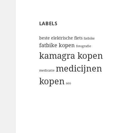
LABELS
beste elektrische fiets
fatbike
fatbike kopen
fotografie
kamagra kopen
medicijnen
medicatie
kopen
seo