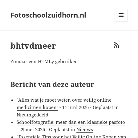
Fotoschoolzuidhorn.nl
MENU
AND
WIDGETS
bhtvdmeer
RSS
Zomaar een HTMLy gebruiker
Bericht van deze auteur
"Alles wat je moet weten over veilig online
medicijnen kopen"
-
11 juni 2026
- Geplaatst in
Niet ingedeeld
Schoolfotografie: meer dan een klassieke pasfoto
-
29 mei 2026
- Geplaatst in
Nieuws
"Essentiële Tips voor het Veilig Online Kopen van